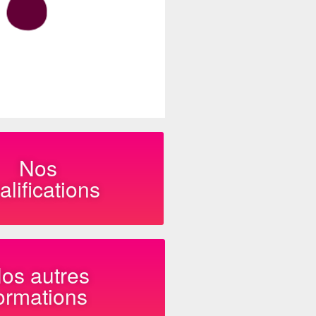
Nos
alifications
os autres
ormations