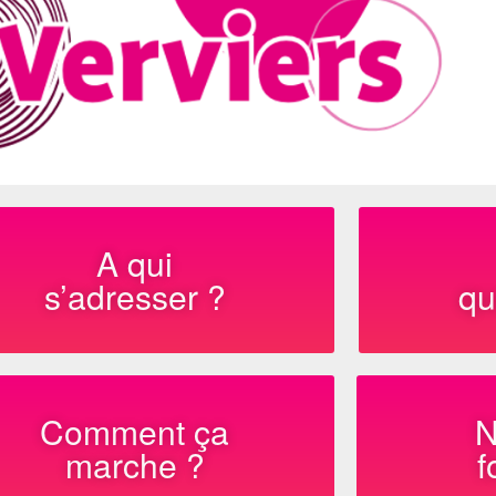
A qui
s’adresser ?
qu
Comment ça
N
marche ?
f