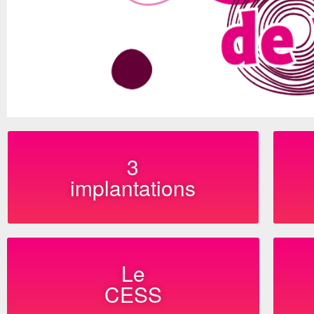
3
implantations
Le
CESS