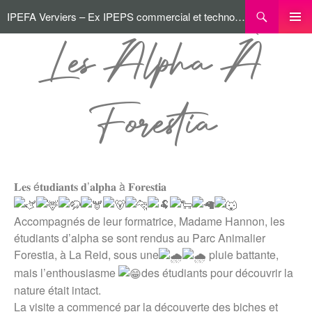
IPEFA Verviers – Ex IPEPS commercial et technologique
MENU
Les Alpha À
PRINCI
Forestia
𝐋𝐞𝐬 é𝐭𝐮𝐝𝐢𝐚𝐧𝐭𝐬 𝐝’𝐚𝐥𝐩𝐡𝐚 à 𝐅𝐨𝐫𝐞𝐬𝐭𝐢𝐚
Accompagnés de leur formatrice, Madame Hannon, les
étudiants d’alpha se sont rendus au Parc Animalier
Forestia, à La Reid, sous une
pluie battante,
mais l’enthousiasme
des étudiants pour découvrir la
nature était intact.
La visite a commencé par la découverte des biches et