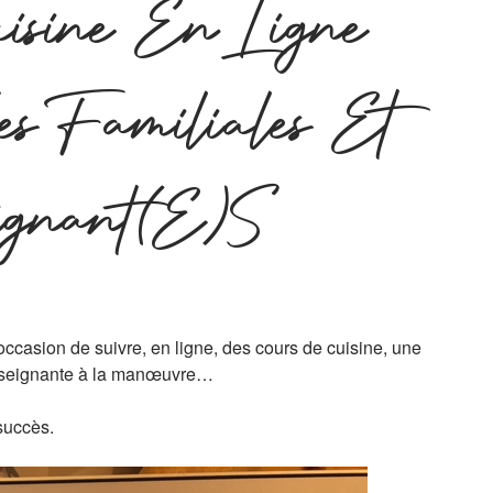
isine En Ligne
s Familiales Et
ignant(e)s
’occasion de suivre, en ligne, des cours de cuisine, une
enseignante à la manœuvre…
 succès.