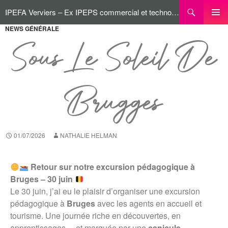
IPEFA Verviers – Ex IPEPS commercial et technologique
NEWS GÉNÉRALE
MENU
PRINCI
Sous Le Soleil De
Brugges
01/07/2026
NATHALIE HELMAN
Retour sur notre excursion pédagogique à
Bruges – 30 juin
Le 30 juin, j’ai eu le plaisir d’organiser une excursion
pédagogique à
Bruges
avec les agents en accueil et
tourisme. Une journée riche en découvertes, en
apprentissages… et marquée par une
canicule