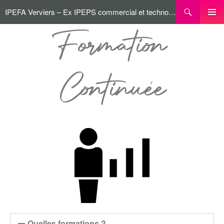
IPEFA Verviers – Ex IPEPS commercial et technologique
MENU
Formation
PRINCI
Continuée
Quelles formations ?