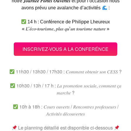
notre 𝑱𝒐𝒖𝒓𝒏𝒆́𝒆 𝑷𝒐𝒓𝒕𝒆𝒔 𝑶𝒖𝒗𝒆𝒓𝒕𝒆𝒔 et pour l’occasion nous
avons prévu une avalanche d’activités
:
14 h : Conférence de Philippe Lheureux
« 𝐿’𝑒́𝑐𝑜-𝑡𝑜𝑢𝑟𝑖𝑠𝑚𝑒, 𝑝𝑙𝑢𝑠 𝑞𝑢’𝑢𝑛 𝑡𝑜𝑢𝑟𝑖𝑠𝑚𝑒 𝑛𝑎𝑡𝑢𝑟𝑒 »
INSCRIVEZ-VOUS A LA CONFERÉNCE
11h30 / 13h30 / 17h30 : 𝐶𝑜𝑚𝑚𝑒𝑛𝑡 𝑜𝑏𝑡𝑒𝑛𝑖𝑟 𝑠𝑜𝑛 𝐶𝐸𝑆𝑆 ?
10h30 / 13h / 17 h : 𝐿𝑎 𝑝𝑟𝑜𝑚𝑜𝑡𝑖𝑜𝑛 𝑠𝑜𝑐𝑖𝑎𝑙𝑒, 𝑐𝑜𝑚𝑚𝑒𝑛𝑡 𝑐̧𝑎
𝑚𝑎𝑟𝑐ℎ𝑒 ?
10h à 18h : 𝐶𝑜𝑢𝑟𝑠 𝑜𝑢𝑣𝑒𝑟𝑡𝑠 / 𝑅𝑒𝑛𝑐𝑜𝑛𝑡𝑟𝑒𝑠 𝑝𝑟𝑜𝑓𝑒𝑠𝑠𝑒𝑢𝑟𝑠 /
𝐴𝑐𝑡𝑖𝑣𝑖𝑡𝑒́𝑠 𝑑𝑒́𝑐𝑜𝑢𝑣𝑒𝑟𝑡𝑒𝑠
Le planning détaillé est disponible ci-dessous