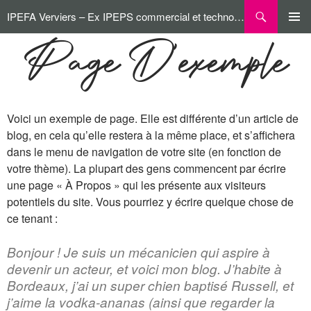
Aller
Recherche
IPEFA Verviers – Ex IPEPS commercial et technologique
au
contenu
MENU
Page D’exemple
PRINCI
Voici un exemple de page. Elle est différente d’un article de
blog, en cela qu’elle restera à la même place, et s’affichera
dans le menu de navigation de votre site (en fonction de
votre thème). La plupart des gens commencent par écrire
une page « À Propos » qui les présente aux visiteurs
potentiels du site. Vous pourriez y écrire quelque chose de
ce tenant :
Bonjour ! Je suis un mécanicien qui aspire à
devenir un acteur, et voici mon blog. J’habite à
Bordeaux, j’ai un super chien baptisé Russell, et
j’aime la vodka-ananas (ainsi que regarder la