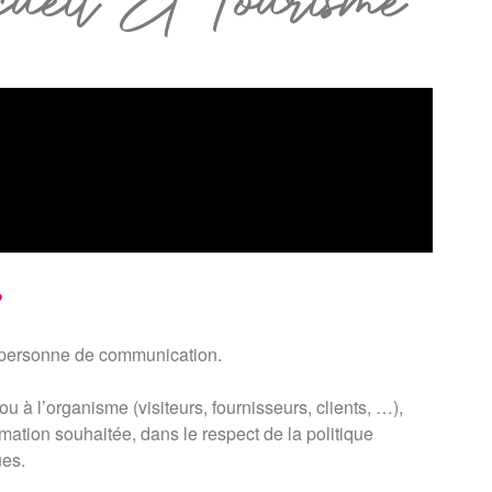
eil Et Tourisme
?
ne personne de communication.
ou à l’organisme (visiteurs, fournisseurs, clients, …),
ormation souhaitée, dans le respect de la politique
ues.