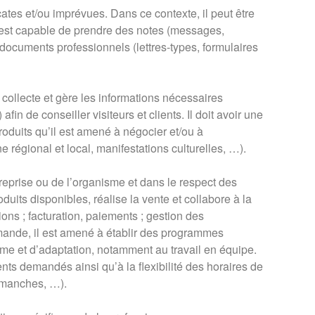
icates et/ou imprévues. Dans ce contexte, il peut être
l est capable de prendre des notes (messages,
documents professionnels (lettres-types, formulaires
 collecte et gère les informations nécessaires
fin de conseiller visiteurs et clients. Il doit avoir une
oduits qu’il est amené à négocier et/ou à
e régional et local, manifestations culturelles, …).
reprise ou de l’organisme et dans le respect des
duits disponibles, réalise la vente et collabore à la
tions ; facturation, paiements ; gestion des
mande, il est amené à établir des programmes
misme et d’adaptation, notamment au travail en équipe.
ments demandés ainsi qu’à la flexibilité des horaires de
dimanches, …).