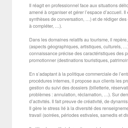
Il réagit en professionnel face aux situations dél
amené à organiser et gérer l’espace d’accueil. I
synthèses de conversation, …) et de rédiger des 
à compléter, …).
Dans les domaines relatifs au tourisme, il repère,
(aspects géographiques, artistiques, culturels, …) a
connaissance précise des caractéristiques des pr
promotionner (destinations touristiques, patrimoin
En s’adaptant à la politique commerciale de l’ent
procédures internes, il propose aux clients les pro
gestion du suivi des dossiers (billetterie, réserva
problèmes : annulation, réclamation, …). Sur de
d’activités. Il fait preuve de créativité, de dyna
Il gère le stress lié à la diversité des renseigne
travail (soirées, périodes estivales, samedis et 