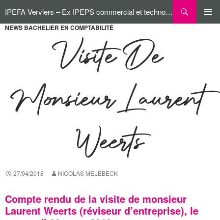
Aller
Recherche
IPEFA Verviers – Ex IPEPS commercial et technologique
au
contenu
NEWS BACHELIER EN COMPTABILITÉ
MENU
PRINCI
Visite De
Monsieur Laurent
Weerts
27/04/2018
NICOLAS MELEBECK
Compte rendu de la visite de monsieur
Laurent Weerts (réviseur d’entreprise), le