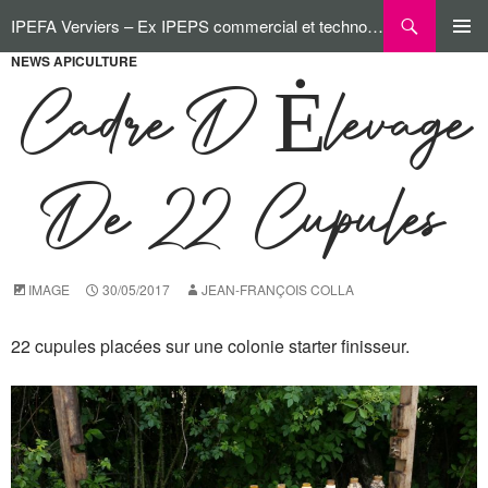
Aller
Recherche
IPEFA Verviers – Ex IPEPS commercial et technologique
au
contenu
NEWS APICULTURE
MENU
PRINCI
Cadre D Ėlevage
De 22 Cupules
IMAGE
30/05/2017
JEAN-FRANÇOIS COLLA
22 cupules placées sur une colonie starter finisseur.