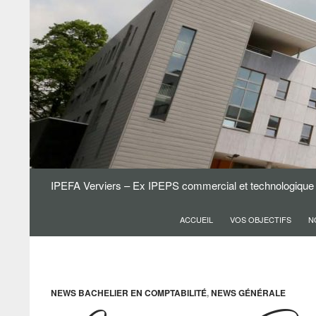
Aller
au
contenu
Recherche
IPEFA Verviers – Ex IPEPS commercial et technologique
ACCUEIL
VOS OBJECTIFS
N
NEWS BACHELIER EN COMPTABILITÉ
,
NEWS GÉNÉRALE