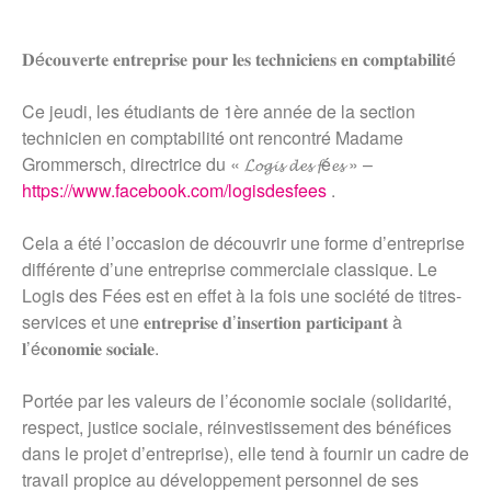
𝐃é𝐜𝐨𝐮𝐯𝐞𝐫𝐭𝐞 𝐞𝐧𝐭𝐫𝐞𝐩𝐫𝐢𝐬𝐞 𝐩𝐨𝐮𝐫 𝐥𝐞𝐬 𝐭𝐞𝐜𝐡𝐧𝐢𝐜𝐢𝐞𝐧𝐬 𝐞𝐧 𝐜𝐨𝐦𝐩𝐭𝐚𝐛𝐢𝐥𝐢𝐭é
Ce jeudi, les étudiants de 1ère année de la section
technicien en comptabilité ont rencontré Madame
Grommersch, directrice du « 𝓛𝓸𝓰𝓲𝓼 𝓭𝓮𝓼 𝓯é𝓮𝓼 » –
https://www.facebook.com/logisdesfees
.
Cela a été l’occasion de découvrir une forme d’entreprise
différente d’une entreprise commerciale classique. Le
Logis des Fées est en effet à la fois une société de titres-
services et une 𝐞𝐧𝐭𝐫𝐞𝐩𝐫𝐢𝐬𝐞 𝐝’𝐢𝐧𝐬𝐞𝐫𝐭𝐢𝐨𝐧 𝐩𝐚𝐫𝐭𝐢𝐜𝐢𝐩𝐚𝐧𝐭 à
𝐥’é𝐜𝐨𝐧𝐨𝐦𝐢𝐞 𝐬𝐨𝐜𝐢𝐚𝐥𝐞.
Portée par les valeurs de l’économie sociale (solidarité,
respect, justice sociale, réinvestissement des bénéfices
dans le projet d’entreprise), elle tend à fournir un cadre de
travail propice au développement personnel de ses