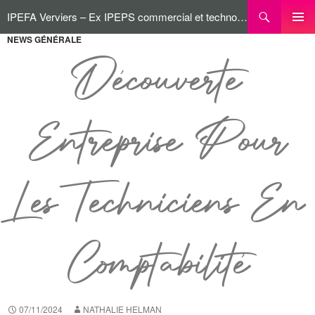
IPEFA Verviers – Ex IPEPS commercial et technologique
NEWS GÉNÉRALE
MENU
PRINCI
Découverte
Entreprise Pour
Les Techniciens En
Comptabilité
07/11/2024
NATHALIE HELMAN