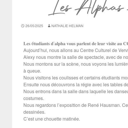
Les Alph
26/05/2025
NATHALIE HELMAN
𝐋𝐞𝐬 é𝐭𝐮𝐝𝐢𝐚𝐧𝐭𝐬 𝐝’𝐚𝐥𝐩𝐡𝐚 𝐯𝐨𝐮𝐬 𝐩𝐚𝐫𝐥𝐞𝐧𝐭 𝐝𝐞 𝐥𝐞𝐮𝐫 𝐯𝐢𝐬𝐢𝐭𝐞 𝐚𝐮 
Aujourd’hui, nous allons au Centre Culturel de Vervi
Alexy nous montre la salle de spectacle, avec de n
Nous montons sur la scène, nous voyons les lumières
à queue.
Nous visitons les coulisses et certains étudiants mo
Ensuite nous découvrons la régie avec les tables d
Nous entrons dans la salle dans laquelle les dans
costumes.
Nous regardons l’exposition de René Hausman. Ce s
dessinées.
C’est une chouette matinée.