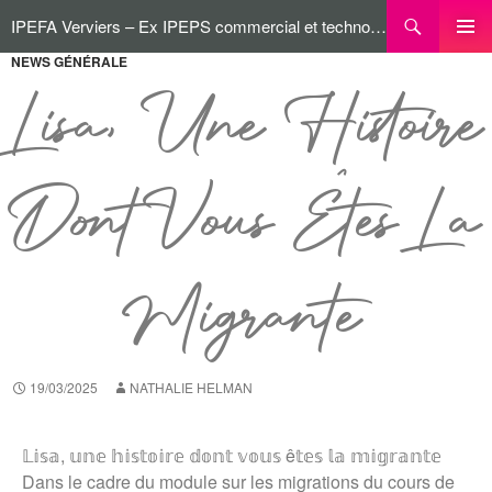
IPEFA Verviers – Ex IPEPS commercial et technologique
NEWS GÉNÉRALE
MENU
PRINCI
Lisa, Une Histoire
Dont Vous Êtes La
Migrante
19/03/2025
NATHALIE HELMAN
𝕃𝕚𝕤𝕒, 𝕦𝕟𝕖 𝕙𝕚𝕤𝕥𝕠𝕚𝕣𝕖 𝕕𝕠𝕟𝕥 𝕧𝕠𝕦𝕤 ê𝕥𝕖𝕤 𝕝𝕒 𝕞𝕚𝕘𝕣𝕒𝕟𝕥𝕖
Dans le cadre du module sur les migrations du cours de