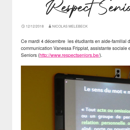
Respect Sen
12/12/2018
NICOLAS MELEBECK
Ce mardi 4 décembre les étudiants en aide-familial de
communication Vanessa Frippiat, assistante sociale 
Seniors (
http://www.respectseniors.be/
).