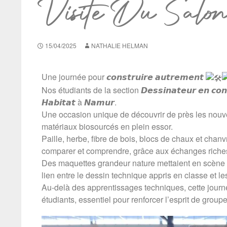
Visite Du Salo
15/04/2025
NATHALIE HELMAN
Une journée pour 𝙘𝙤𝙣𝙨𝙩𝙧𝙪𝙞𝙧𝙚 𝙖𝙪𝙩𝙧𝙚𝙢𝙚𝙣𝙩
Nos étudiants de la section 𝘿𝙚𝙨𝙨𝙞𝙣𝙖𝙩𝙚𝙪𝙧 𝙚𝙣 𝙘𝙤𝙣
𝙃𝙖𝙗𝙞𝙩𝙖𝙩 à 𝙉𝙖𝙢𝙪𝙧.
Une occasion unique de découvrir de près les nouve
matériaux biosourcés en plein essor.
Paille, herbe, fibre de bois, blocs de chaux et chanv
comparer et comprendre, grâce aux échanges riche
Des maquettes grandeur nature mettaient en scène d
lien entre le dessin technique appris en classe et les
Au-delà des apprentissages techniques, cette journé
étudiants, essentiel pour renforcer l’esprit de groupe