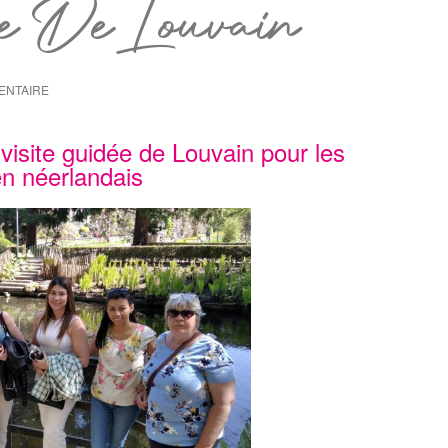
ée De Louvain
ENTAIRE
 visite guidée de Louvain pour les
en néerlandais