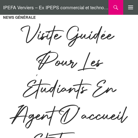
Aller
Recherche
IPEFA Verviers – Ex IPEPS commercial et technologique
au
contenu
NEWS GÉNÉRALE
MENU
PRINCI
Visite Guidée
Pour Les
Étudiants En
Agent D’accueil