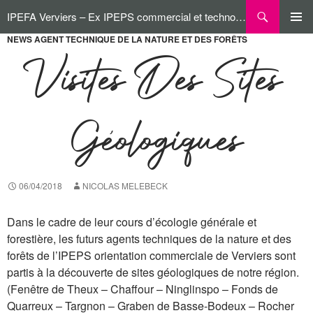
Aller
Recherche
IPEFA Verviers – Ex IPEPS commercial et technologique
au
contenu
NEWS AGENT TECHNIQUE DE LA NATURE ET DES FORÊTS
MENU
PRINCI
Visites Des Sites
Géologiques
06/04/2018
NICOLAS MELEBECK
Dans le cadre de leur cours d’écologie générale et
forestière, les futurs agents techniques de la nature et des
forêts de l’IPEPS orientation commerciale de Verviers sont
partis à la découverte de sites géologiques de notre région.
(Fenêtre de Theux – Chaffour – Ninglinspo – Fonds de
Quarreux – Targnon – Graben de Basse-Bodeux – Rocher