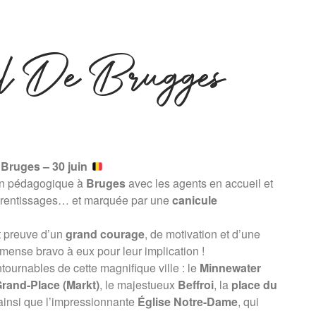
eil De Brugges
Bruges – 30 juin
sion pédagogique à
Bruges
avec les agents en accueil et
pprentissages… et marquée par une
canicule
it preuve d’un
grand courage
, de motivation et d’une
mense bravo à eux pour leur implication !
tournables de cette magnifique ville : le
Minnewater
rand-Place (Markt)
, le majestueux
Beffroi
, la
place du
 ainsi que l’impressionnante
Église Notre-Dame
, qui