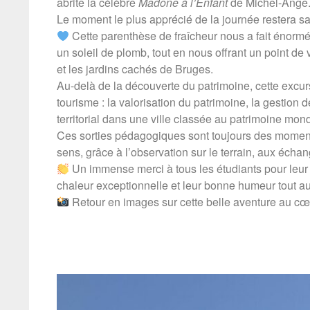
abrite la célèbre
Madone à l’Enfant
de Michel-Ange
Le moment le plus apprécié de la journée restera s
Cette parenthèse de fraîcheur nous a fait énorm
un soleil de plomb, tout en nous offrant un point de
et les jardins cachés de Bruges.
Au-delà de la découverte du patrimoine, cette excu
tourisme : la valorisation du patrimoine, la gestion d
territorial dans une ville classée au patrimoine mo
Ces sorties pédagogiques sont toujours des moments
sens, grâce à l’observation sur le terrain, aux écha
Un immense merci à tous les étudiants pour leur e
chaleur exceptionnelle et leur bonne humeur tout au
Retour en images sur cette belle aventure au cœu