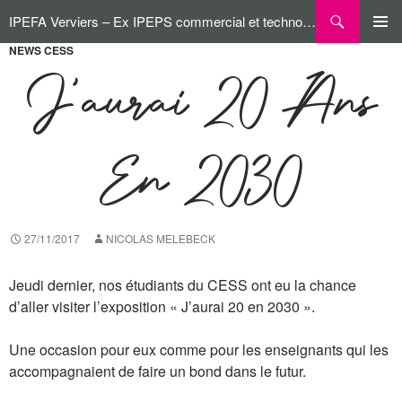
Aller
Recherche
IPEFA Verviers – Ex IPEPS commercial et technologique
au
contenu
NEWS CESS
MENU
PRINCI
J’aurai 20 Ans
En 2030
27/11/2017
NICOLAS MELEBECK
Jeudi dernier, nos étudiants du CESS ont eu la chance
d’aller visiter l’exposition « J’aurai 20 en 2030 ».
Une occasion pour eux comme pour les enseignants qui les
accompagnaient de faire un bond dans le futur.