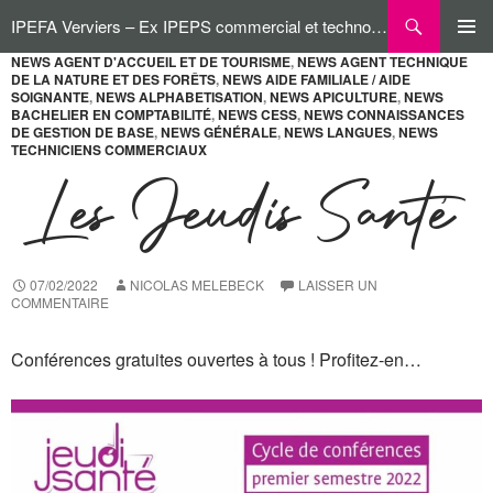
Aller
Recherche
IPEFA Verviers – Ex IPEPS commercial et technologique
au
contenu
NEWS AGENT D'ACCUEIL ET DE TOURISME
,
NEWS AGENT TECHNIQUE
MENU
DE LA NATURE ET DES FORÊTS
,
NEWS AIDE FAMILIALE / AIDE
PRINCI
SOIGNANTE
,
NEWS ALPHABETISATION
,
NEWS APICULTURE
,
NEWS
BACHELIER EN COMPTABILITÉ
,
NEWS CESS
,
NEWS CONNAISSANCES
DE GESTION DE BASE
,
NEWS GÉNÉRALE
,
NEWS LANGUES
,
NEWS
TECHNICIENS COMMERCIAUX
Les Jeudis Santé
07/02/2022
NICOLAS MELEBECK
LAISSER UN
COMMENTAIRE
Conférences gratuites ouvertes à tous ! Profitez-en…