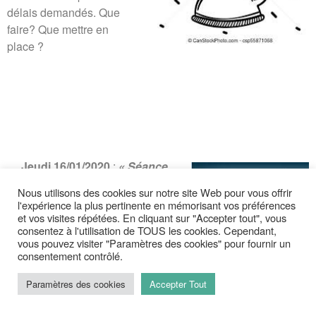
délais demandés. Que
faire? Que mettre en
place ?
Jeudi 16/01/2020
:
« Séance
écran Pop Corn »
Nous utilisons des cookies sur notre site Web pour vous offrir
l'expérience la plus pertinente en mémorisant vos préférences
et vos visites répétées. En cliquant sur "Accepter tout", vous
Les écrans sont parmi nous.
consentez à l'utilisation de TOUS les cookies. Cependant,
Quels en sont les avantages et
vous pouvez visiter "Paramètres des cookies" pour fournir un
les nuisances ? Comment savoir
consentement contrôlé.
gérer le temps qui y est
Paramètres des cookies
Accepter Tout
consacré ?