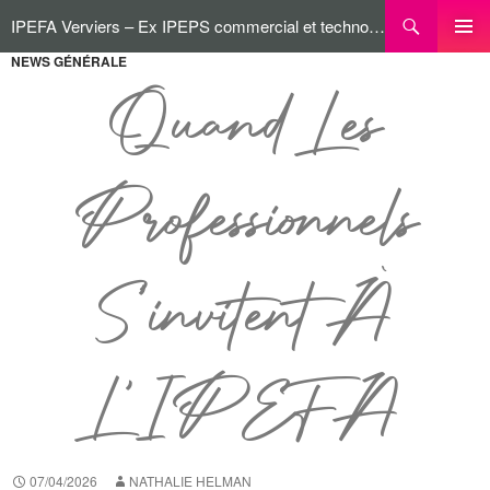
IPEFA Verviers – Ex IPEPS commercial et technologique
NEWS GÉNÉRALE
MENU
PRINCI
Quand Les
Professionnels
S’invitent À
L’IPEFA
07/04/2026
NATHALIE HELMAN