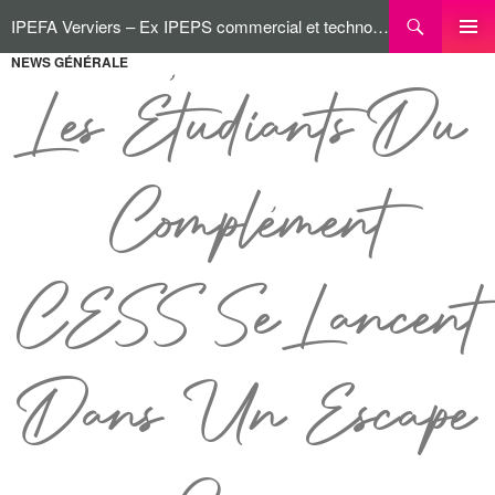
IPEFA Verviers – Ex IPEPS commercial et technologique
NEWS GÉNÉRALE
MENU
PRINCI
Les Étudiants Du
Complément
CESS Se Lancent
Dans Un Escape