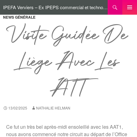
IPEFA Verviers – Ex IPEPS commercial et technologique
NEWS GÉNÉRALE
MENU
PRINCI
Visite Guidée De
Liège Avec Les
ATT
13/02/2025
NATHALIE HELMAN
Ce fut un très bel après-midi ensoleillé avec les AAT1,
nous avons commencé notre circuit au départ de l’Office