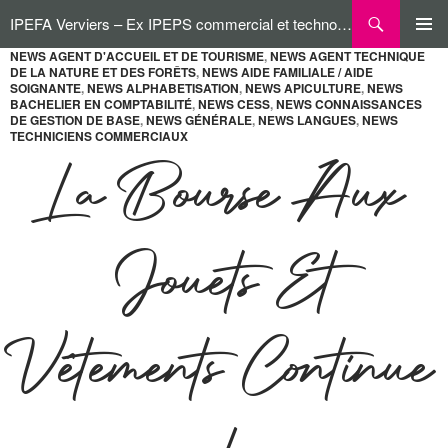
Aller
Recherche
IPEFA Verviers – Ex IPEPS commercial et technologique
au
contenu
NEWS AGENT D'ACCUEIL ET DE TOURISME
,
NEWS AGENT TECHNIQUE
MENU
DE LA NATURE ET DES FORÊTS
,
NEWS AIDE FAMILIALE / AIDE
PRINCI
SOIGNANTE
,
NEWS ALPHABETISATION
,
NEWS APICULTURE
,
NEWS
BACHELIER EN COMPTABILITÉ
,
NEWS CESS
,
NEWS CONNAISSANCES
DE GESTION DE BASE
,
NEWS GÉNÉRALE
,
NEWS LANGUES
,
NEWS
TECHNICIENS COMMERCIAUX
La Bourse Aux
Jouets Et
Vêtements Continue