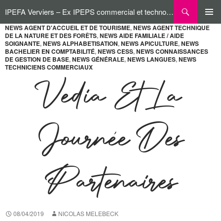
Aller
Recherche
IPEFA Verviers – Ex IPEPS commercial et technologique
au
contenu
NEWS AGENT D'ACCUEIL ET DE TOURISME
,
NEWS AGENT TECHNIQUE
MENU
DE LA NATURE ET DES FORÊTS
,
NEWS AIDE FAMILIALE / AIDE
PRINCI
SOIGNANTE
,
NEWS ALPHABETISATION
,
NEWS APICULTURE
,
NEWS
BACHELIER EN COMPTABILITÉ
,
NEWS CESS
,
NEWS CONNAISSANCES
DE GESTION DE BASE
,
NEWS GÉNÉRALE
,
NEWS LANGUES
,
NEWS
TECHNICIENS COMMERCIAUX
Vedia Et La
Journée Des
Partenaires
08/04/2019
NICOLAS MELEBECK