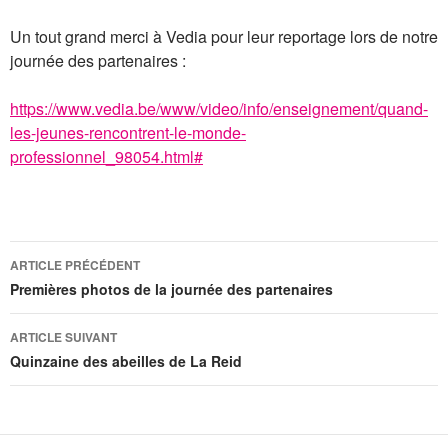
Un tout grand merci à Vedia pour leur reportage lors de notre
journée des partenaires :
https://www.vedia.be/www/video/info/enseignement/quand-
les-jeunes-rencontrent-le-monde-
professionnel_98054.html#
Navigation
ARTICLE PRÉCÉDENT
des
Premières photos de la journée des partenaires
articles
ARTICLE SUIVANT
Quinzaine des abeilles de La Reid